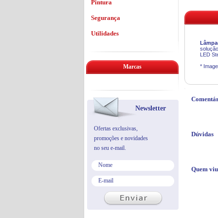
Pintura
Segurança
Utilidades
Lâmpad
solução
LED Ste
Marcas
* Image
Comentár
Newsletter
Ofertas exclusivas,
Dúvidas
promoções e novidades
no seu e-mail.
Quem viu