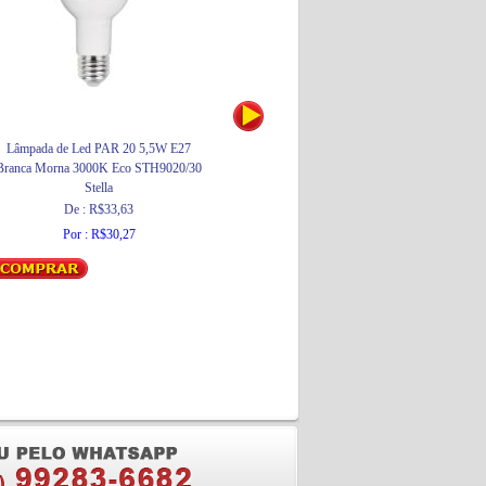
Lâmpada de Led PAR 20 5,5W E27
Torneira para Lavatório de Mesa com Bica
Branca Morna 3000K Eco STH9020/30
Alta Loren One 1195 C29 Cromada
Stella
Lorenzetti
De : R$33,63
De : R$219,46
Por : R$30,27
Por : R$197,51