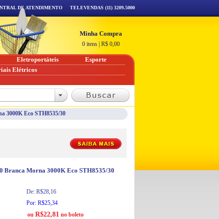
NTRAL DE ATENDIMENTO
TELEVENDAS (11) 3209.5000
Minha Compra
0 itens
|
R$
0,00
Eletroportáteis
Esporte
iais Elétricos
na 3000K Eco STH8535/30
0 Branca Morna 3000K Eco STH8535/30
De: R$28,16
Por: R$25,34
R$22,81
ou
no boleto