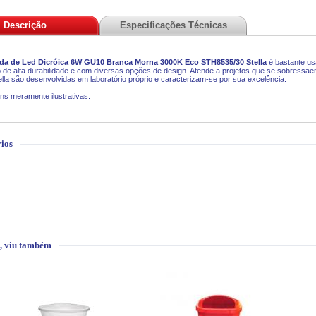
Descrição
Especificações Técnicas
a de Led Dicróica 6W GU10 Branca Morna 3000K Eco
STH8535/30
Stella
é
bastante us
 de alta durabilidade e com diversas opções de design. Atende a projetos que se sobressae
lla são desenvolvidas em laboratório próprio e caracterizam-se por sua excelência.
ns meramente ilustrativas.
ios
, viu também