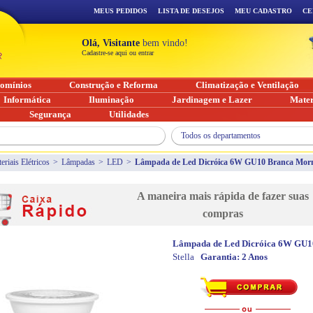
MEUS PEDIDOS
LISTA DE DESEJOS
MEU CADASTRO
CE
Olá, Visitante
bem vindo!
Cadastre-se aqui ou entrar
omínios
Construção e Reforma
Climatização e Ventilação
Informática
Iluminação
Jardinagem e Lazer
Mater
Segurança
Utilidades
Todos os departamentos
eriais Elétricos
>
Lâmpadas
>
LED
>
Lâmpada de Led Dicróica 6W GU10 Branca Mor
A maneira mais rápida de fazer suas
compras
Lâmpada de Led Dicróica 6W GU1
Stella
Garantia:
2 Anos