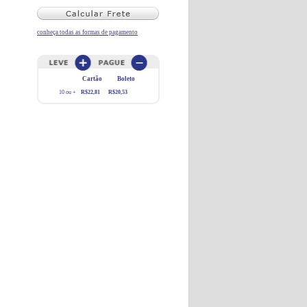
conheça todas as formas de pagamento
Cartão
Boleto
10 ou +
R$22,81
R$20,53