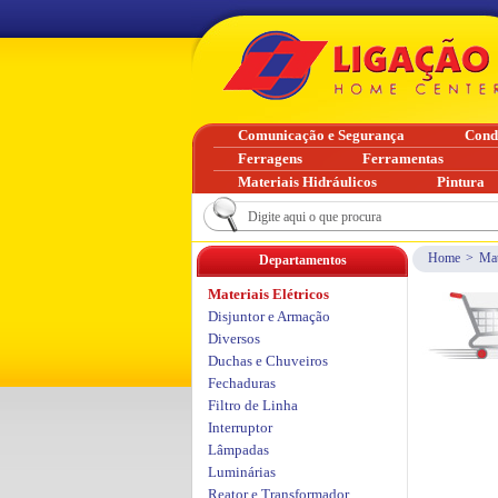
Comunicação e Segurança
Cond
Ferragens
Ferramentas
Materiais Hidráulicos
Pintura
Home
>
Mat
Departamentos
Materiais Elétricos
Disjuntor e Armação
Diversos
Duchas e Chuveiros
Fechaduras
Filtro de Linha
Interruptor
Lâmpadas
Luminárias
Reator e Transformador