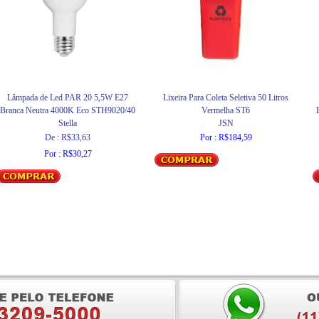
Lâmpada de Led PAR 20 5,5W E27
Lixeira Para Coleta Seletiva 50 Litros
Branca Neutra 4000K Eco STH9020/40
Vermelha ST6
Stella
JSN
De : R$33,63
Por : R$184,59
Por : R$30,27