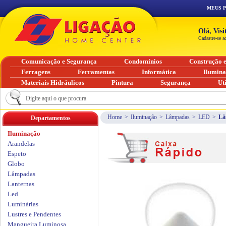
MEUS 
Olá, Vis
Cadastre-se a
Comunicação e Segurança
Condomínios
Construção 
Ferragens
Ferramentas
Informática
Ilumin
Materiais Hidráulicos
Pintura
Segurança
Ut
Home
>
Iluminação
>
Lâmpadas
>
LED
>
Lâ
Departamentos
Iluminação
Arandelas
Espeto
Globo
Lâmpadas
Lanternas
Led
Luminárias
Lustres e Pendentes
Mangueira Luminosa