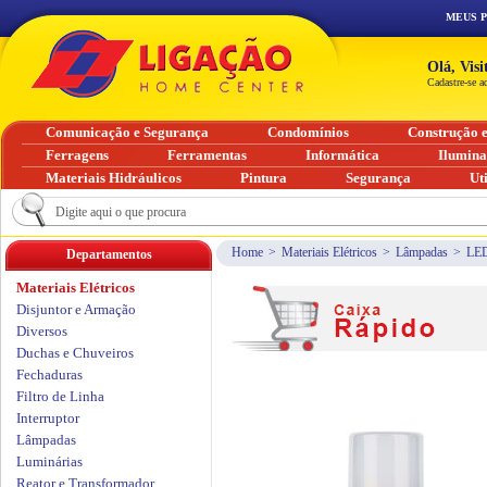
MEUS 
Olá, Vis
Cadastre-se a
Comunicação e Segurança
Condomínios
Construção 
Ferragens
Ferramentas
Informática
Ilumin
Materiais Hidráulicos
Pintura
Segurança
Ut
Home
>
Materiais Elétricos
>
Lâmpadas
>
LE
Departamentos
Materiais Elétricos
Disjuntor e Armação
Diversos
Duchas e Chuveiros
Fechaduras
Filtro de Linha
Interruptor
Lâmpadas
Luminárias
Reator e Transformador