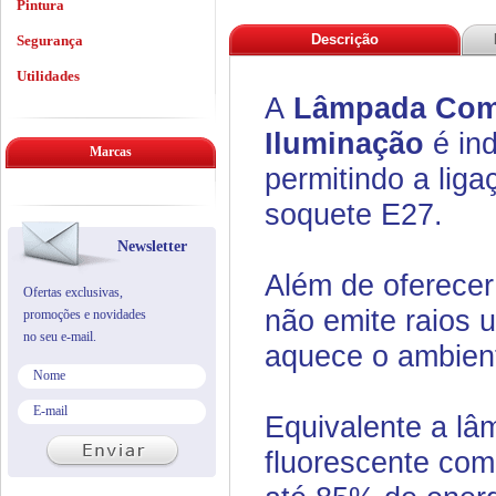
Pintura
Descrição
Segurança
Utilidades
A
Lâmpada Com
Iluminação
é ind
Marcas
permitindo a liga
soquete E27.
Newsletter
Além de oferecer
Ofertas exclusivas,
não emite raios u
promoções e novidades
no seu e-mail.
aquece o ambiente
Equivalente a l
fluorescente co