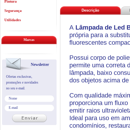
Pintura
Descrição
Segurança
Utilidades
A
Lâmpada de Led 
própria para a subst
Marcas
fluorescentes compa
Possui corpo de polie
permite uma correta d
Newsletter
lâmpada, baixo consu
Ofertas exclusivas,
dos objetos acima de
promoções e novidades
no seu e-mail.
Com qualidade máxim
proporciona um fluxo
emitir raios ultravio
Ideal para uso em amb
condomínios, restaur