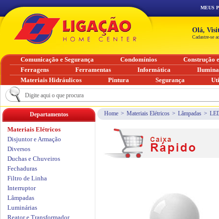
MEUS 
Olá, Vis
Cadastre-se a
Comunicação e Segurança
Condomínios
Construção 
Ferragens
Ferramentas
Informática
Ilumin
Materiais Hidráulicos
Pintura
Segurança
Ut
Home
>
Materiais Elétricos
>
Lâmpadas
>
LE
Departamentos
Materiais Elétricos
Disjuntor e Armação
Diversos
Duchas e Chuveiros
Fechaduras
Filtro de Linha
Interruptor
Lâmpadas
Luminárias
Reator e Transformador