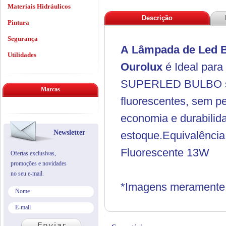
Materiais Hidráulicos
Descrição
Pintura
Segurança
A Lâmpada de Led B
Utilidades
Ourolux
é Ideal para
SUPERLED BULBO sub
Marcas
fluorescentes, sem pe
economia e durabilid
Newsletter
estoque.Equivalênci
Fluorescente 13W
Ofertas exclusivas,
promoções e novidades
no seu e-mail.
*Imagens meramente i