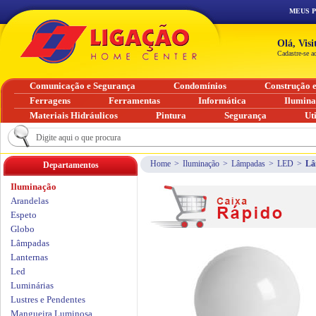
MEUS 
Olá, Vis
Cadastre-se a
Comunicação e Segurança
Condomínios
Construção 
Ferragens
Ferramentas
Informática
Ilumin
Materiais Hidráulicos
Pintura
Segurança
Ut
Home
>
Iluminação
>
Lâmpadas
>
LED
>
Lâ
Departamentos
Iluminação
Arandelas
Espeto
Globo
Lâmpadas
Lanternas
Led
Luminárias
Lustres e Pendentes
Mangueira Luminosa