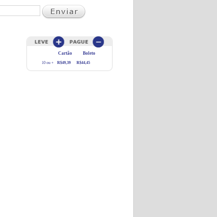
Cartão
Boleto
10 ou +
R$49,39
R$44,45