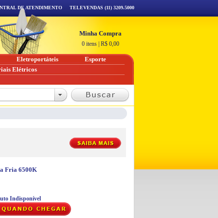
NTRAL DE ATENDIMENTO
TELEVENDAS (11) 3209.5000
Minha Compra
0 itens
|
R$
0,00
Eletroportáteis
Esporte
iais Elétricos
a Fria 6500K
uto Indisponível