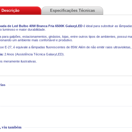
Descrição
Especificações Técnicas
ada de Led Bulbo 40W Branca Fria 6500K GalaxyLED
é ideal para substituir as lâmpada
uxo luminoso e maior durabilidade.
a para galpões, estacionamentos, ginásios, lojas, entre outros tipos de ambientes, possui m
ionando um ambiente mais confortável e produtivo.
e E-27, é equivale a lâmpadas fluorescentes de 85W. Além de não emitir raios ultravioletas
ia:
2 Anos (Assistência Técnica GalaxyLED).
s meramente ilustrativas.
ios
, viu também