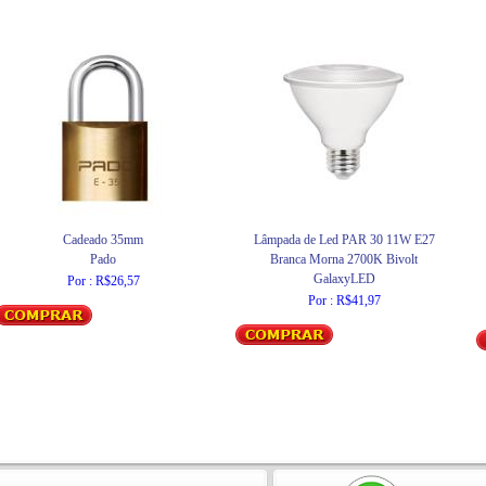
Cadeado 35mm
Lâmpada de Led PAR 30 11W E27
Pado
Branca Morna 2700K Bivolt
GalaxyLED
Por : R$26,57
Por : R$41,97