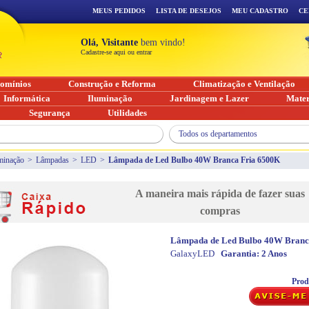
MEUS PEDIDOS
LISTA DE DESEJOS
MEU CADASTRO
CE
Olá, Visitante
bem vindo!
Cadastre-se aqui ou entrar
omínios
Construção e Reforma
Climatização e Ventilação
Informática
Iluminação
Jardinagem e Lazer
Mater
Segurança
Utilidades
Todos os departamentos
minação
>
Lâmpadas
>
LED
>
Lâmpada de Led Bulbo 40W Branca Fria 6500K
A maneira mais rápida de fazer suas
compras
Lâmpada de Led Bulbo 40W Branc
GalaxyLED
Garantia:
2 Anos
Prod