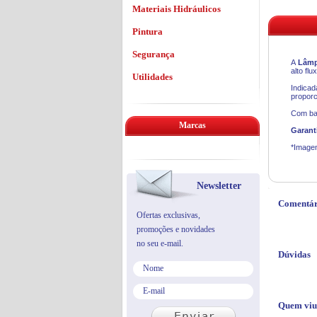
Materiais Hidráulicos
Pintura
Segurança
A
Lâmp
alto fl
Utilidades
Indicad
proporc
Com bas
Marcas
Garant
*Imagen
Newsletter
Comentár
Ofertas exclusivas,
promoções e novidades
no seu e-mail.
Dúvidas
Quem viu