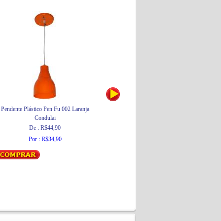
Pendente Plástico Pen Fu 002 Laranja
Estante Multiuso com 4 Prateleiras
Condulai
PTR08 Preta
São Bernardo
De : R$44,90
De : R$128,12
Por : R$34,90
Por : R$115,31