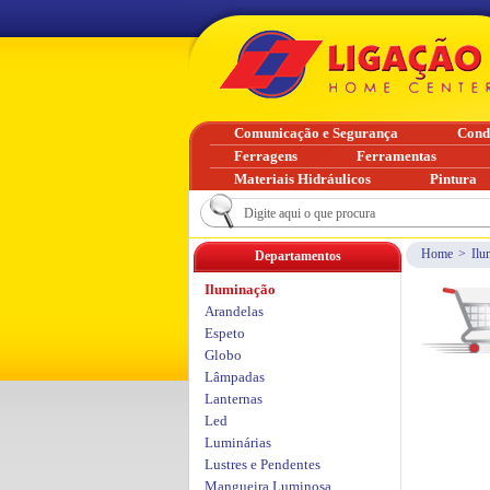
Comunicação e Segurança
Cond
Ferragens
Ferramentas
Materiais Hidráulicos
Pintura
Home
>
Ilu
Departamentos
Iluminação
Arandelas
Espeto
Globo
Lâmpadas
Lanternas
Led
Luminárias
Lustres e Pendentes
Mangueira Luminosa