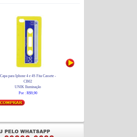
Capa para Iphone 4 e 4S Fita Cassete -
Placa Aberto 6,5x30 PS41
P
CB02
Encartale
UNIK Iluminação
Por : R$5,50
Por : R$9,90