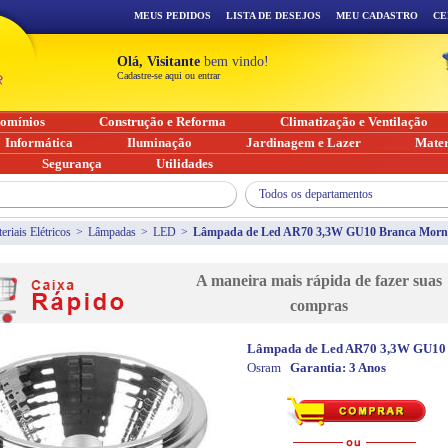
MEUS PEDIDOS
LISTA DE DESEJOS
MEU CADASTRO
CE
Olá, Visitante
bem vindo!
Cadastre-se aqui ou entrar
omínios
Construção e Reforma
Climatização e Ventilação
Informática
Iluminação
Jardinagem e Lazer
Mater
Segurança
Utilidades
Todos os departamentos
eriais Elétricos
>
Lâmpadas
>
LED
>
Lâmpada de Led AR70 3,3W GU10 Branca Morna
A maneira mais rápida de fazer suas
compras
Lâmpada de Led AR70 3,3W GU10 
Osram
Garantia:
3 Anos