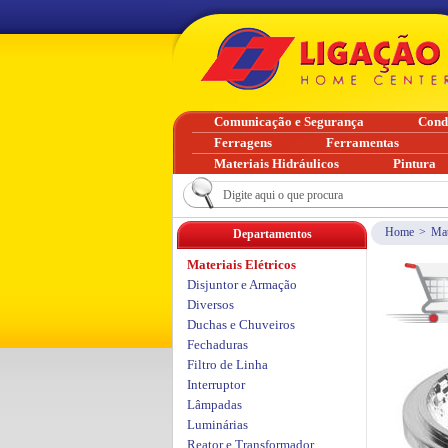
Comunicação e Segurança
Cond
Ferragens
Ferramentas
Materiais Hidráulicos
Pintura
Home
>
Mat
Departamentos
Materiais Elétricos
Disjuntor e Armação
Diversos
Duchas e Chuveiros
Fechaduras
Filtro de Linha
Interruptor
Lâmpadas
Luminárias
Reator e Transformador