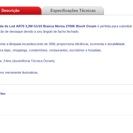
Descrição
Especificações Técnicas
a de Led AR70 3,3W GU10 Branca Morna 2700K Bivolt
Osram
é perfeita para substitu
ção de destaque devido a seu ângulo de facho fechado.
ente a lâmpada incandescente de 30W, proporciona eficiência, economia e durabilidade.
ara lojas, shoppings, condomínios, restaurantes, escritórios e hospitais.
a: 3 Ano (Assistência Técnica Osram).
ns meramente ilustrativas.
ios