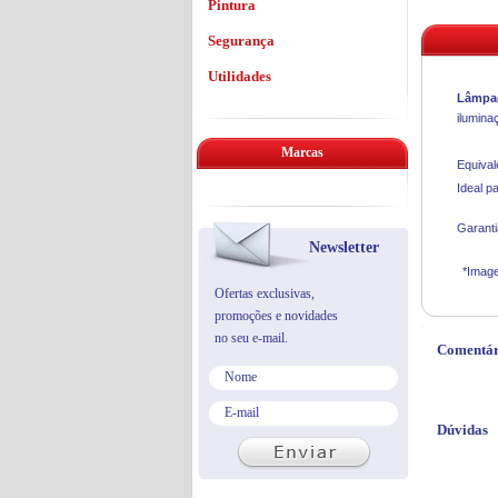
Pintura
Segurança
Utilidades
Lâmpad
ilumina
Marcas
Equival
Ideal p
Garanti
Newsletter
*Image
Ofertas exclusivas,
promoções e novidades
no seu e-mail.
Comentár
Dúvidas