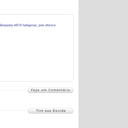
ir lâmpadas AR70 halógenas, pois oferece