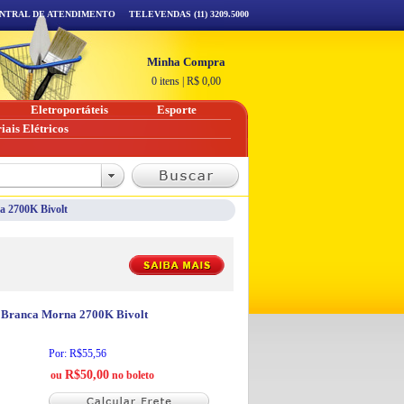
NTRAL DE ATENDIMENTO
TELEVENDAS (11) 3209.5000
Minha Compra
0 itens
|
R$
0,00
Eletroportáteis
Esporte
iais Elétricos
 2700K Bivolt
Branca Morna 2700K Bivolt
Por: R$55,56
R$50,00
ou
no boleto