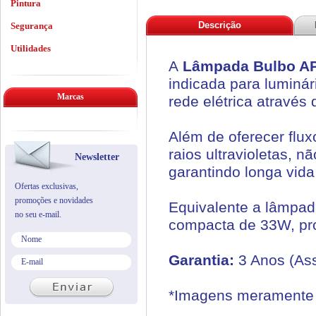
Pintura
Descrição
Segurança
Utilidades
A
Lâmpada Bulbo AP
indicada para luminári
Marcas
rede elétrica através
Além de oferecer flux
raios ultravioletas, 
Newsletter
garantindo longa vida 
Ofertas exclusivas,
promoções e novidades
Equivalente a lâmpa
no seu e-mail.
compacta de 33W, pr
Garantia:
3 Anos (Ass
*Imagens meramente i