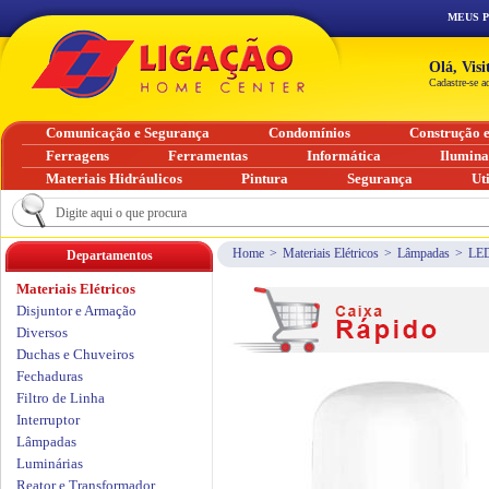
MEUS 
Olá, Vis
Cadastre-se a
Comunicação e Segurança
Condomínios
Construção 
Ferragens
Ferramentas
Informática
Ilumin
Materiais Hidráulicos
Pintura
Segurança
Ut
Home
>
Materiais Elétricos
>
Lâmpadas
>
LE
Departamentos
Materiais Elétricos
Disjuntor e Armação
Diversos
Duchas e Chuveiros
Fechaduras
Filtro de Linha
Interruptor
Lâmpadas
Luminárias
Reator e Transformador