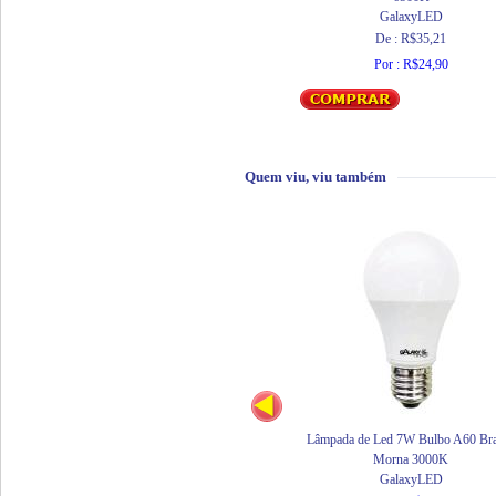
GalaxyLED
De : R$35,21
Por : R$24,90
Quem viu, viu também
Lâmpada de Led 7W Bulbo A60 Br
Morna 3000K
GalaxyLED