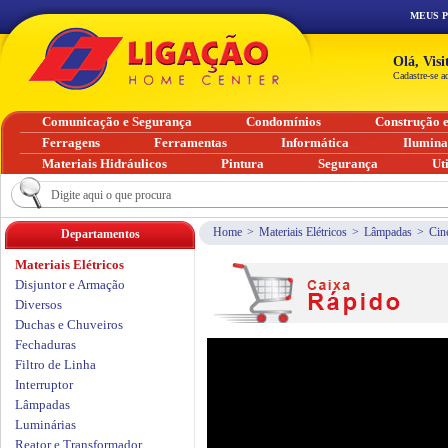
MEUS 
Olá, Vis
Cadastre-se a
Comunicação e Segurança
Condomínios
Construção 
Ferragens
Ferramentas
Informática
Ilumin
Materiais Hidráulicos
Pintura
Segurança
Ut
Home
>
Materiais Elétricos
>
Lâmpadas
>
Cin
Departamentos
Materiais Elétricos
Disjuntor e Armação
Diversos
Duchas e Chuveiros
Fechaduras
Filtro de Linha
Interruptor
Lâmpadas
Luminárias
Reator e Transformador