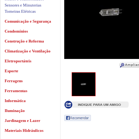
Sensores e Minuterias
Torneiras Elétricas
Comunicação e Segurança
Condomínios
Construção e Reforma
Climatização e Ventilação
Eletroportáteis
Esporte
Ferragens
Ferramentas
Informática
Iluminação
Jardinagem e Lazer
Materiais Hidráulicos