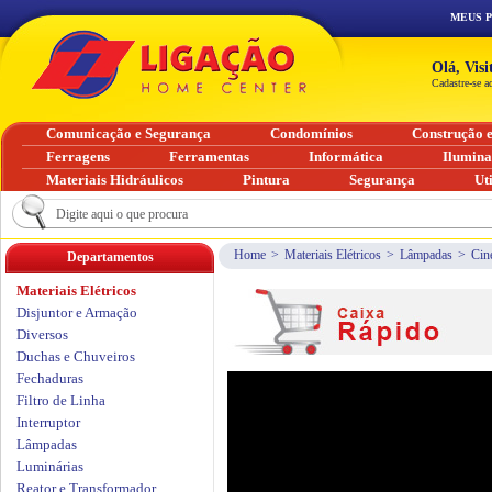
MEUS 
Olá, Vis
Cadastre-se a
Comunicação e Segurança
Condomínios
Construção 
Ferragens
Ferramentas
Informática
Ilumin
Materiais Hidráulicos
Pintura
Segurança
Ut
Home
>
Materiais Elétricos
>
Lâmpadas
>
Cin
Departamentos
Materiais Elétricos
Disjuntor e Armação
Diversos
Duchas e Chuveiros
Fechaduras
Filtro de Linha
Interruptor
Lâmpadas
Luminárias
Reator e Transformador