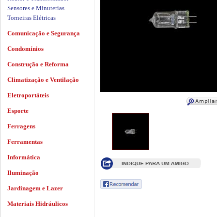
Sensores e Minuterias
Torneiras Elétricas
Comunicação e Segurança
Condomínios
Construção e Reforma
Climatização e Ventilação
Eletroportáteis
Esporte
Ferragens
Ferramentas
Informática
Iluminação
Jardinagem e Lazer
Materiais Hidráulicos