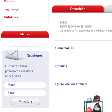
Pintura
Descrição
Segurança
Utilidades
64540
650W 230V Gx6.35 3200K
Lâmpada p/ fim audiovisual, cine-foto, micr
Marcas
Comentários
Newsletter
Dúvidas
Ofertas exclusivas,
promoções e novidades
no seu e-mail.
Quem viu, viu também