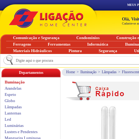
MEUS 
Olá, Vis
Cadastre-se a
Comunicação e Segurança
Condomínios
Construção 
Ferragens
Ferramentas
Informática
Ilumin
Materiais Hidráulicos
Pintura
Segurança
Ut
Home
>
Iluminação
>
Lâmpadas
>
Fluorescent
Departamentos
Iluminação
Arandelas
Espeto
Globo
Lâmpadas
Lanternas
Led
Luminárias
Lustres e Pendentes
Mangueira Luminosa