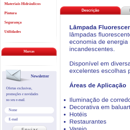
Materiais Hidráulicos
Descrição
Pintura
Segurança
Lâmpada Fluorescen
Utilidades
lâmpadas fluorescen
economia de energia
incandescentes.
Marcas
Disponível em diversa
excelentes escolhas 
Newsletter
Áreas de Aplicação
Ofertas exclusivas,
promoções e novidades
Iluminação de corred
no seu e-mail.
Decorativa em baluar
Hotéis
Restaurantes
Varejo