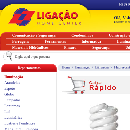
MEUS 
Olá, Vis
Cadastre-se a
Comunicação e Segurança
Condomínios
Construção 
Ferragens
Ferramentas
Informática
Ilumin
Materiais Hidráulicos
Pintura
Segurança
Ut
Home
>
Iluminação
>
Lâmpadas
>
Fluorescent
Departamentos
Iluminação
Arandelas
Espeto
Globo
Lâmpadas
Lanternas
Led
Luminárias
Lustres e Pendentes
Mangueira Luminosa