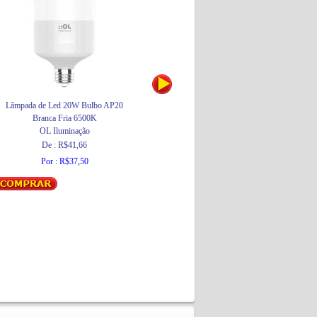
Lâmpada de Led 20W Bulbo AP20
Lâmpada de Led 7W Bulbo A60 Branca
Branca Fria 6500K
Morna 3000K
OL Iluminação
GalaxyLED
De : R$41,66
Por : R$8,90
Por : R$37,50