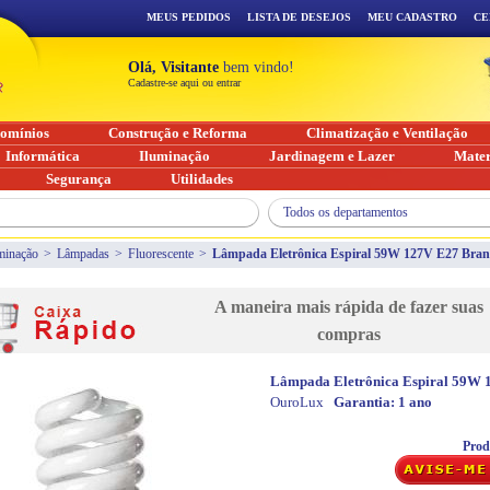
MEUS PEDIDOS
LISTA DE DESEJOS
MEU CADASTRO
CE
Olá, Visitante
bem vindo!
Cadastre-se aqui ou entrar
omínios
Construção e Reforma
Climatização e Ventilação
Informática
Iluminação
Jardinagem e Lazer
Mater
Segurança
Utilidades
Todos os departamentos
minação
>
Lâmpadas
>
Fluorescente
>
Lâmpada Eletrônica Espiral 59W 127V E27 Bran
A maneira mais rápida de fazer suas
compras
Lâmpada Eletrônica Espiral 59W 
OuroLux
Garantia:
1 ano
Prod