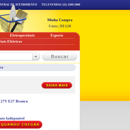
NTRAL DE ATENDIMENTO
TELEVENDAS (11) 3209.5000
Minha Compra
0 itens
|
R$
0,00
Eletroportáteis
Esporte
iais Elétricos
ca
127V E27 Branca
uto Indisponível