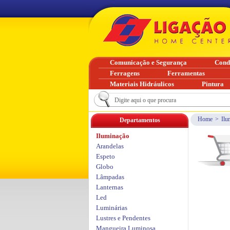
Comunicação e Segurança
Cond
Ferragens
Ferramentas
Materiais Hidráulicos
Pintura
Home
>
Ilu
Departamentos
Iluminação
Arandelas
Espeto
Globo
Lâmpadas
Lanternas
Led
Luminárias
Lustres e Pendentes
Mangueira Luminosa