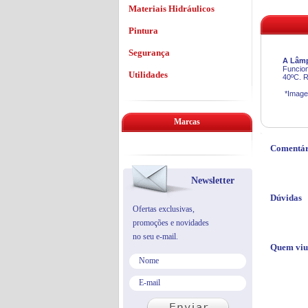
Materiais Hidráulicos
Pintura
Segurança
A Lâmp
Funcion
Utilidades
40ºC. R
*Image
Marcas
Comentár
Newsletter
Dúvidas
Ofertas exclusivas,
promoções e novidades
no seu e-mail.
Quem viu