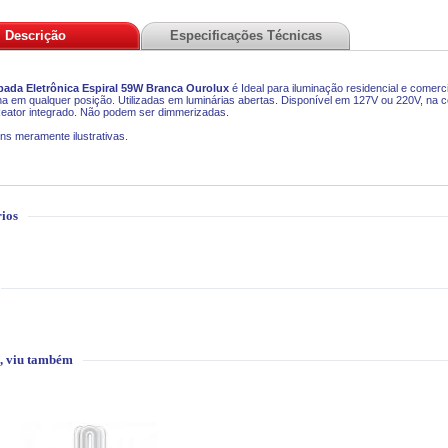
Descrição
Especificações Técnicas
ada Eletrônica Espiral 59W Branca Ourolux
é Ideal para iluminação residencial e comerc
a em qualquer posição. Utilizadas em luminárias abertas. Disponível em 127V ou 220V, na c
eator integrado. Não podem ser dimmerizadas.
ns meramente ilustrativas.
ios
, viu também