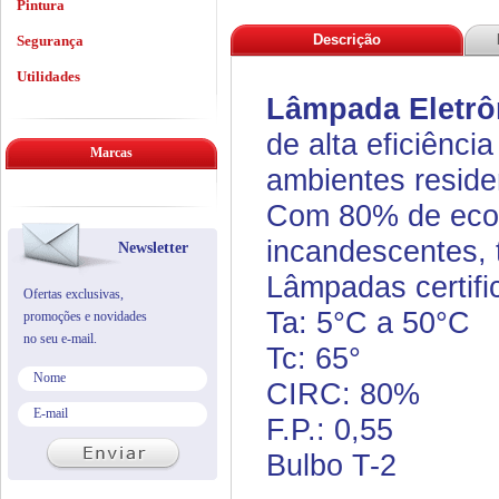
Pintura
Descrição
Segurança
Utilidades
Lâmpada Eletrô
de alta eficiênci
Marcas
ambientes residen
Com 80% de econ
incandescentes,
Newsletter
Lâmpadas certifi
Ofertas exclusivas,
Ta: 5°C a 50°C
promoções e novidades
no seu e-mail.
Tc: 65°
CIRC: 80%
F.P.: 0,55
Bulbo T-2