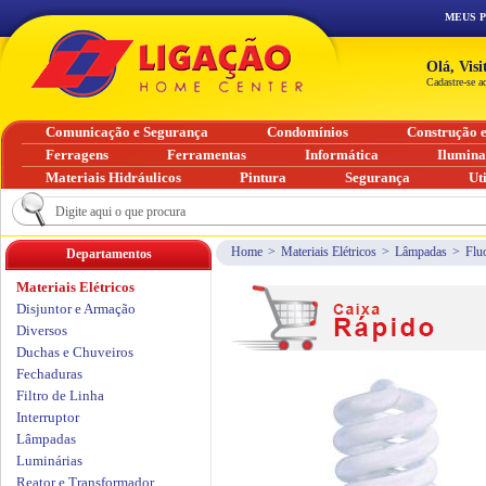
MEUS 
Olá, Vis
Cadastre-se a
Comunicação e Segurança
Condomínios
Construção 
Ferragens
Ferramentas
Informática
Ilumin
Materiais Hidráulicos
Pintura
Segurança
Ut
Home
>
Materiais Elétricos
>
Lâmpadas
>
Flu
Departamentos
Materiais Elétricos
Disjuntor e Armação
Diversos
Duchas e Chuveiros
Fechaduras
Filtro de Linha
Interruptor
Lâmpadas
Luminárias
Reator e Transformador