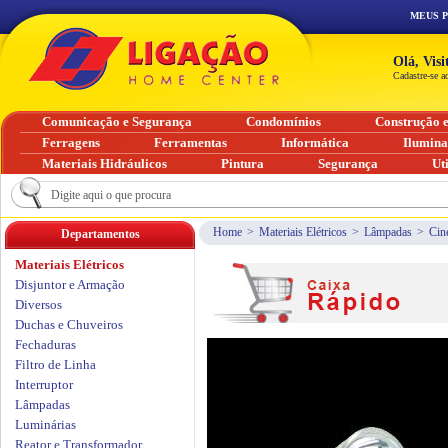
MEUS 
Olá, Vis
Cadastre-se a
Comunicação e Segurança
Condomínios
Construção 
Ferragens
Ferramentas
Informática
Ilumin
Materiais Hidráulicos
Pintura
Segurança
Ut
Home
>
Materiais Elétricos
>
Lâmpadas
>
Cin
Departamentos
Materiais Elétricos
Disjuntor e Armação
Diversos
Duchas e Chuveiros
Fechaduras
Filtro de Linha
Interruptor
Lâmpadas
Luminárias
Reator e Transformador