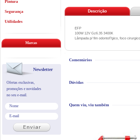
Pintura
Descrição
Segurança
Utilidades
EFP
100W 12V Gz6.35 3400K
Lâmpada p/ fim odontol?gico, foco cirurgico
Marcas
Comentários
Newsletter
Dúvidas
Ofertas exclusivas,
promoções e novidades
no seu e-mail.
Quem viu, viu também