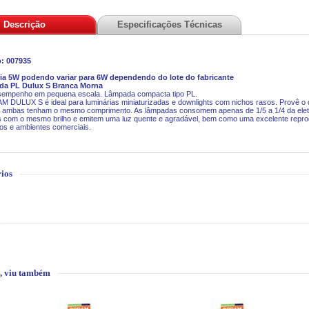
Descrição
Especificações Técnicas
: 007935
ia 5W podendo variar para 6W dependendo do lote do fabricante
a PL Dulux S Branca Morna
esempenho em pequena escala. Lâmpada compacta tipo PL.
 DULUX S é ideal para luminárias miniaturizadas e downlights com nichos rasos. Provê 
 ambas tenham o mesmo comprimento. As lâmpadas consomem apenas de 1/5 a 1/4 da elet
 com o mesmo brilho e emitem uma luz quente e agradável, bem como uma excelente repro
os e ambientes comerciais.
ios
, viu também