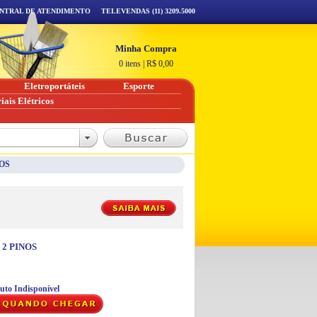
NTRAL DE ATENDIMENTO
TELEVENDAS (11) 3209.5000
Minha Compra
0 itens
|
R$
0,00
Eletroportáteis
Esporte
iais Elétricos
NOS
 2 PINOS
uto Indisponível