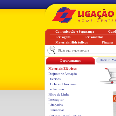
Comunicação e Segurança
Cond
Ferragens
Ferramentas
Materiais Hidráulicos
Pintura
Home
>
Mat
Departamentos
Materiais Elétricos
Disjuntor e Armação
Diversos
Duchas e Chuveiros
Fechaduras
Filtro de Linha
Interruptor
Lâmpadas
Luminárias
Reator e Transformador