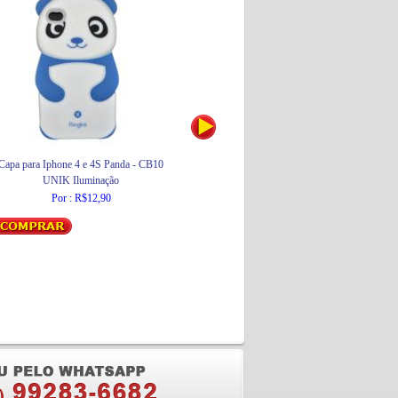
Capa para Iphone 4 e 4S Panda - CB10
Lâmpada Fluorescente Compacta
UNIK Iluminação
DULUX D/E 18W Branca 840 4 Pinos
Osram
Por : R$12,90
Por : R$32,00