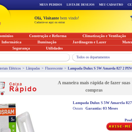
MEUS PEDIDOS
LISTA DE DESEJOS
MEU CADASTRO
CE
Olá, Visitante
bem vindo!
Cadastre-se aqui ou entrar
omínios
Construção e Reforma
Climatização e Ventilação
Informática
Iluminação
Jardinagem e Lazer
Mater
Segurança
Utilidades
Todos os departamentos
eriais Elétricos
>
Lâmpadas
>
Fluorescente
>
Lampada Dulux S 5W Amarela 827 2 PI
A maneira mais rápida de fazer suas
compras
Lampada Dulux S 5W Amarela 827
Osram
Garantia:
03 Meses
Prod