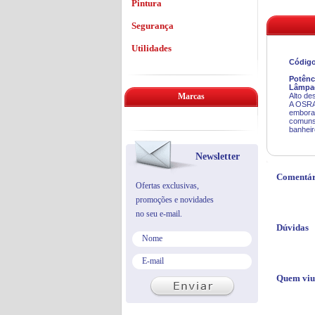
Pintura
Segurança
Utilidades
Código
Potênc
Lâmpad
Marcas
Alto d
A OSRAM
embora
comuns
banheir
Newsletter
Comentár
Ofertas exclusivas,
promoções e novidades
no seu e-mail.
Dúvidas
Quem viu