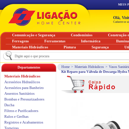
MEUS 
Olá, Vis
Cadastre-se a
Comunicação e Segurança
Condomínios
Construção 
Ferragens
Ferramentas
Informática
Ilumin
Materiais Hidráulicos
Pintura
Segurança
Ut
Home
>
Materiais Hidráulicos
>
Vasos Sanitári
Departamentos
Kit Reparo para Válvula de Descarga Hydra 
Materiais Hidráulicos
Acessórios Hidraúlicos
Acessórios para Banheiro
Assentos Sanitários
Bombas e Pressurizadores
Ducha
Filtros e Purificadores
Ralos e Grelhas
Registros e Acabamentos
Torneiras