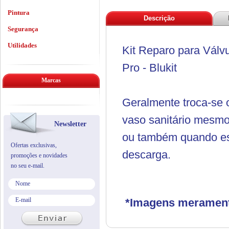
Pintura
Descrição
Segurança
Utilidades
Kit Reparo para Válv
Pro - Blukit
Marcas
Geralmente troca-se 
vaso sanitário mesm
Newsletter
ou também quando es
Ofertas exclusivas,
descarga.
promoções e novidades
no seu e-mail.
*Imagens meramente