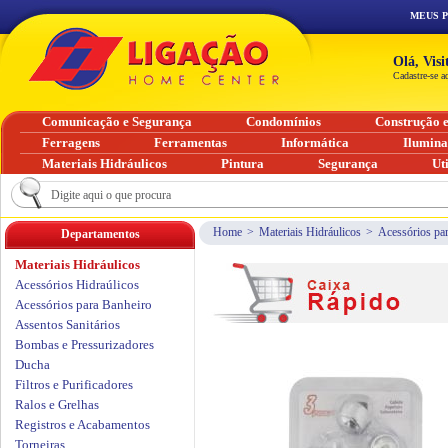
MEUS 
Olá, Vis
Cadastre-se a
Comunicação e Segurança
Condomínios
Construção 
Ferragens
Ferramentas
Informática
Ilumin
Materiais Hidráulicos
Pintura
Segurança
Ut
Home
>
Materiais Hidráulicos
>
Acessórios pa
Departamentos
Materiais Hidráulicos
Acessórios Hidraúlicos
Acessórios para Banheiro
Assentos Sanitários
Bombas e Pressurizadores
Ducha
Filtros e Purificadores
Ralos e Grelhas
Registros e Acabamentos
Torneiras