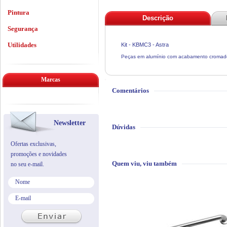
Pintura
Descrição
Segurança
Utilidades
Kit - KBMC3 - Astra
Peças em alumínio com acabamento cromado 
Marcas
Comentários
Newsletter
Dúvidas
Ofertas exclusivas,
promoções e novidades
Quem viu, viu também
no seu e-mail.