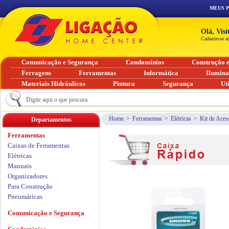
MEUS 
Olá, Vis
Cadastre-se a
Comunicação e Segurança
Condomínios
Construção 
Ferragens
Ferramentas
Informática
Ilumin
Materiais Hidráulicos
Pintura
Segurança
Ut
Home
>
Ferramentas
>
Elétricas
>
Kit de Aces
Departamentos
Ferramentas
Caixas de Ferramentas
Elétricas
Manuais
Organizadores
Para Construção
Pneumáticas
Comunicação e Segurança