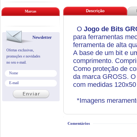
Descrição
Marcas
O
Jogo de Bits G
para ferramentas mecâ
Newsletter
ferramenta de alta qu
Ofertas exclusivas,
A base de um bit e u
promoções e novidades
comprimento. Comprim
no seu e-mail.
Como proteção de con
da marca GROSS. O jo
com medidas 120x50
*Imagens meramente i
Comentários