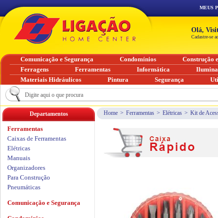
MEUS 
Olá, Vis
Cadastre-se a
Comunicação e Segurança
Condomínios
Construção 
Ferragens
Ferramentas
Informática
Ilumin
Materiais Hidráulicos
Pintura
Segurança
Ut
Home
>
Ferramentas
>
Elétricas
>
Kit de Aces
Departamentos
Ferramentas
Caixas de Ferramentas
Elétricas
Manuais
Organizadores
Para Construção
Pneumáticas
Comunicação e Segurança