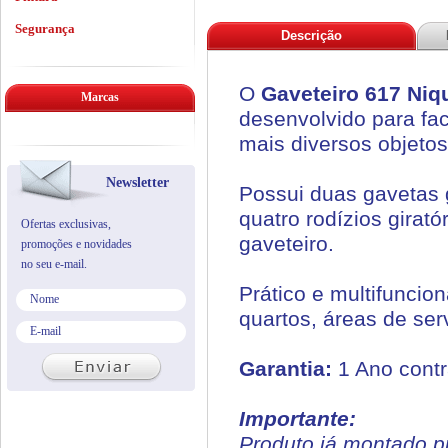
Segurança
Descrição
O
Gaveteiro 617 Niqu
Marcas
desenvolvido para faci
mais diversos objetos
Newsletter
Possui duas gavetas 
quatro rodízios girat
Ofertas exclusivas,
gaveteiro.
promoções e novidades
no seu e-mail.
Prático e multifuncion
quartos, áreas de serv
Garantia:
1 Ano contr
Importante:
Produto já montado p