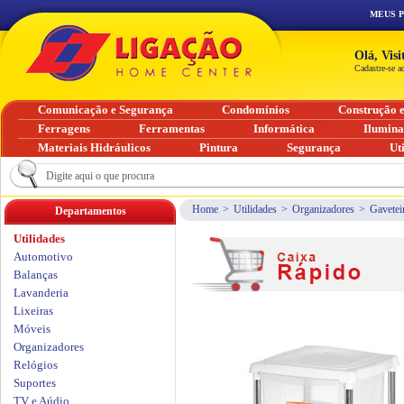
MEUS 
Olá, Vis
Cadastre-se a
Comunicação e Segurança
Condomínios
Construção 
Ferragens
Ferramentas
Informática
Ilumin
Materiais Hidráulicos
Pintura
Segurança
Ut
Home
>
Utilidades
>
Organizadores
>
Gavetei
Departamentos
Utilidades
Automotivo
Balanças
Lavanderia
Lixeiras
Móveis
Organizadores
Relógios
Suportes
TV e Aúdio