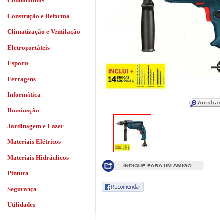
Condomínios
Construção e Reforma
Climatização e Ventilação
Eletroportáteis
Esporte
Ferragens
Informática
Iluminação
Jardinagem e Lazer
Materiais Elétricos
Materiais Hidráulicos
Pintura
Segurança
Utilidades