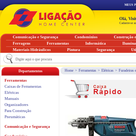
MEUS 
Olá, Vis
Cadastre-se a
Comunicação e Segurança
Condomínios
Construção 
Ferragens
Ferramentas
Informática
Ilumin
Materiais Hidráulicos
Pintura
Segurança
Ut
Home
>
Ferramentas
>
Elétricas
>
Furadeiras 
Departamentos
Ferramentas
Caixas de Ferramentas
Elétricas
Manuais
Organizadores
Para Construção
Pneumáticas
Comunicação e Segurança