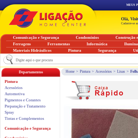
MEUS 
Olá, Vis
Cadastre-se a
Comunicação e Segurança
Condomínios
Construção 
Ferragens
Ferramentas
Informática
Ilumin
Materiais Hidráulicos
Pintura
Segurança
Ut
Home
>
Pintura
>
Acessórios
>
Lixas
>
Folh
Departamentos
Pintura
Acessórios
Automotiva
Pigmentos e Corantes
Preparação e Tratamento
Spray
Tintas e Complementos
Comunicação e Segurança