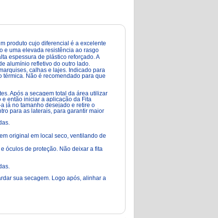
m produto cujo diferencial é a excelente
o e uma elevada resistência ao rasgo
a espessura de plástico reforçado. A
e alumínio refletivo do outro lado.
marquises, calhas e lajes. Indicado para
ão térmica. Não é recomendado para que
es. Após a secagem total da área utilizar
e então iniciar a aplicação da Fita
-a já no tamanho desejado e retire o
ntro para as laterais, para garantir maior
das.
 original em local seco, ventilando de
 óculos de proteção. Não deixar a fita
das.
rdar sua secagem. Logo após, alinhar a