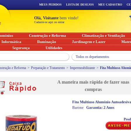
MEUS PEDIDOS
LISTA DE DESEJOS
MEU CADASTRO
CE
Olá, Visitante
bem vindo!
Cadastre-se aqui ou entrar
omínios
Construção e Reforma
Climatização e Ventilação
Informática
Iluminação
Jardinagem e Lazer
Mater
Segurança
Utilidades
Todos os departamentos
strução e Reforma
>
Preparação e Tratamento
>
Impermeabilizante
>
Fita Multiuso Alumí
A maneira mais rápida de fazer suas
compras
Fita Multiuso Alumínio Autoadesi
Barone
Garantia:
2 Anos
Prod