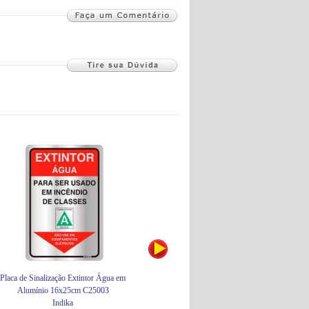
Placa de Sinalização Extintor Água em
Placa de Sinalização Plástico 15x20cm
P
Alumínio 16x25cm C25003
Quadro de Telefone PS99
Indika
Encartale