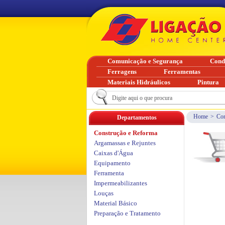
Comunicação e Segurança
Cond
Ferragens
Ferramentas
Materiais Hidráulicos
Pintura
Home
>
Con
Departamentos
Construção e Reforma
Argamassas e Rejuntes
Caixas d'Água
Equipamento
Ferramenta
Impermeabilizantes
Louças
Material Básico
Preparação e Tratamento