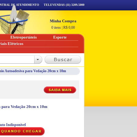
NTRAL DE ATENDIMENTO
TELEVENDAS (11) 3209.5000
Minha Compra
0 itens
|
R$
0,00
Eletroportáteis
Esporte
iais Elétricos
nio Autoadesiva para Vedação 20cm x 10m
va para Vedação 20cm x 10m
uto Indisponível