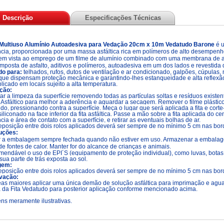
Descrição
Especificações Técnicas
 Multiuso Alumínio Autoadesiva para Vedação 20cm x 10m Vedatudo Barone
é u
cia, proporcionada por uma massa asfáltica rica em polímeros de alto desempenh
em vista ao emprego de um filme de alumínio combinado com uma membrana de alt
omposta de asfalto, aditivos e polímeros, autoadesiva em um dos lados e revestida d
do para:
telhados, rufos, dutos de ventilação e ar condicionado, galpões, cúpulas, 
que dispensam proteção mecânica e garantindo-lhes estanqueidade e alta reflex
plicado em locais sujeito a alta temperatura.
ção:
ar a limpeza da superfície removendo todas as partículas soltas e resíduos existent
 Asfáltico para melhor a aderência e aguardar a secagem. Remover o filme plástico 
do, pressionando contra a superfície. Meça o lugar que será aplicada a fita e corte
iliconado na face inferior da fita asfáltica. Passe a mão sobre a fita aplicada do ce
cia e área de contato com a superfície, e retirar as eventuais bolhas de ar.
eposição entre dois rolos aplicados deverá ser sempre de no mínimo 5 cm nas bor
uções:
 a embalagem sempre fechada quando não estiver em uso. Armazenar a embalagem
de fontes de calor. Manter for do alcance de crianças e animais.
mendável o uso de EPI´S (equipamento de proteção individual), como luvas, botas e
sua parte de trás exposta ao sol.
gem:
eposição entre dois rolos aplicados deverá ser sempre de no mínimo 5 cm nas bor
vação:
as maiores aplicar uma única demão de solução asfáltica para imprimação e agua
 da Fita Vedatudo para posterior aplicação conforme mencionado acima.
ns meramente ilustrativas.