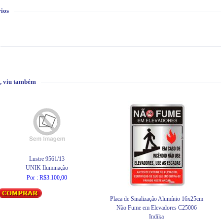
ios
, viu também
Lustre 9561/13
UNIK Iluminação
Por : R$3.100,00
Placa de Sinalização Alumínio 16x25cm
Não Fume em Elevadores C25006
Indika