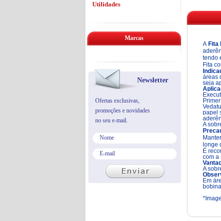
Utilidades
Marcas
A
Fita
aderên
tendo 
Fita c
Indica
áreas 
Newsletter
seja a
Aplica
Execut
Ofertas exclusivas,
Primer
Vedatu
promoções e novidades
papel s
aderên
no seu e-mail.
A sobr
Preca
Manter
longe 
É reco
com a 
Vanta
A sobr
Obser
Em áre
bobina
*Image