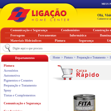
MEUS 
Olá, Vis
Cadastre-se a
Comunicação e Segurança
Condomínios
Construção 
Ferragens
Ferramentas
Informática
Ilumin
Materiais Hidráulicos
Pintura
Segurança
Ut
Home
>
Pintura
>
Preparação e Tratamento
>
Departamentos
Pintura
Acessórios
Automotiva
Pigmentos e Corantes
Preparação e Tratamento
Spray
Tintas e Complementos
Comunicação e Segurança