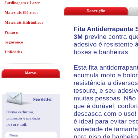
Jardinagem e Lazer
Descrição
Materiais Elétricos
Materiais Hidráulicos
Fita Antiderrapante
Pintura
3M
previne contra qu
Segurança
adesivo é resistente 
boxes e banheiras.
Utilidades
Esta fita antiderrapa
Marcas
acumula mofo e bolor.
resistência a diversos
tesoura, e seu adesiv
muitas pessoas. Não d
Newsletter
que é durável, confor
Ofertas exclusivas,
descasca com o uso! 
promoções e novidades
é ideal para evitar e
no seu e-mail.
variedade de tamanho
para piso de banheiro