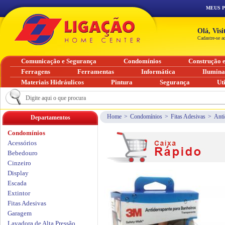
MEUS 
Olá, Vis
Cadastre-se a
Comunicação e Segurança
Condomínios
Construção 
Ferragens
Ferramentas
Informática
Ilumin
Materiais Hidráulicos
Pintura
Segurança
Ut
Home
>
Condomínios
>
Fitas Adesivas
>
Anti
Departamentos
Condomínios
Acessórios
Bebedouro
Cinzeiro
Display
Escada
Extintor
Fitas Adesivas
Garagem
Lavadora de Alta Pressão