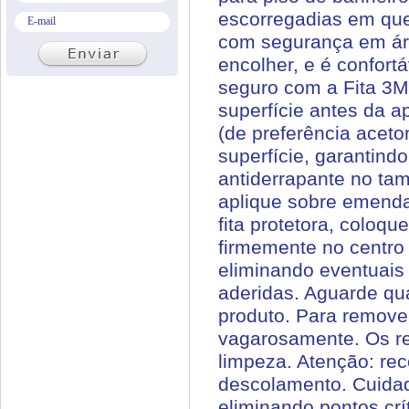
escorregadias em que 
com segurança em áre
encolher, e é confort
seguro com a Fita 3M
superfície antes da 
(de preferência aceto
superfície, garantind
antiderrapante no ta
aplique sobre emenda
fita protetora, coloq
firmemente no centro
eliminando eventuais 
aderidas. Aguarde qua
produto. Para remove
vagarosamente. Os re
limpeza. Atenção: rec
descolamento. Cuidado
eliminando pontos crí