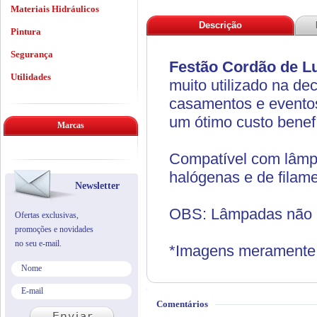
Materiais Hidráulicos
Descrição
Pintura
Segurança
Festão Cordão de L
Utilidades
muito utilizado na dec
casamentos e evento
um ótimo custo benefí
Marcas
Compatível com lâmpa
halógenas e de filam
Newsletter
OBS: Lâmpadas não 
Ofertas exclusivas,
promoções e novidades
no seu e-mail.
*Imagens meramente i
Comentários