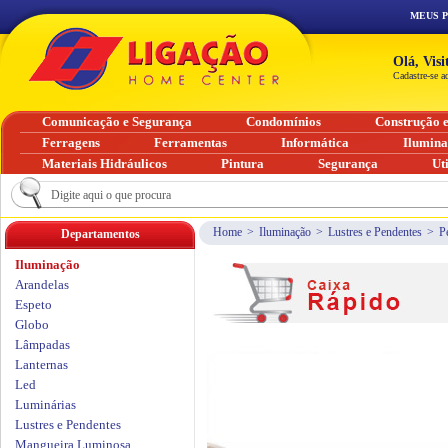
MEUS 
Olá, Vis
Cadastre-se a
Comunicação e Segurança
Condomínios
Construção 
Ferragens
Ferramentas
Informática
Ilumin
Materiais Hidráulicos
Pintura
Segurança
Ut
Home
>
Iluminação
>
Lustres e Pendentes
>
P
Departamentos
Iluminação
Arandelas
Espeto
Globo
Lâmpadas
Lanternas
Led
Luminárias
Lustres e Pendentes
Mangueira Luminosa