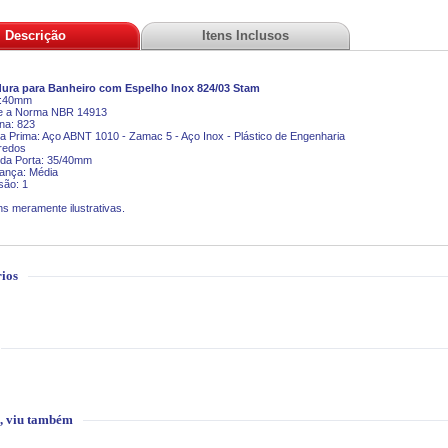
Descrição
Itens Inclusos
ura para Banheiro com Espelho Inox 824/03
Stam
a:40mm
de a Norma NBR 14913
ina: 823
ia Prima: Aço ABNT 1010 - Zamac 5 - Aço Inox - Plástico de Engenharia
redos
 da Porta: 35/40mm
ança: Média
são: 1
s meramente ilustrativas.
ios
, viu também