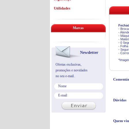
Utilidades
Fechad
Marcas
- Broc
- Aten
- Máqu
- Matér
- 0 Seg
- Folha
- Segur
Newsletter
- Corro
*Imagen
Ofertas exclusivas,
promoções e novidades
no seu e-mail.
Comentár
Dúvidas
Quem viu