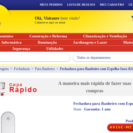
MEUS PEDIDOS
LISTA DE DESEJOS
MEU CADASTRO
CE
Olá, Visitante
bem vindo!
Cadastre-se aqui ou entrar
omínios
Construção e Reforma
Climatização e Ventilação
Informática
Iluminação
Jardinagem e Lazer
Mater
Segurança
Utilidades
Todos os departamentos
ragens
>
Fechaduras
>
Para Banheiro
>
Fechadura para Banheiro com Espelho Inox 82
A maneira mais rápida de fazer suas
compras
Fechadura para Banheiro com Espe
Stam
Garantia:
1 ano
Prod