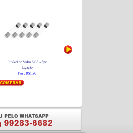
Fusível de Vidro 6,0A - 5pc
Feltro Adesivo Redondo Branco
Ligação
3M
Por : R$1,90
Por : R$4,68