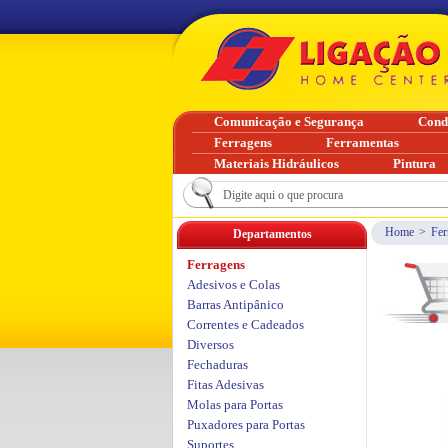
Comunicação e Segurança
Cond
Ferragens
Ferramentas
Materiais Hidráulicos
Pintura
Home
>
Fer
Departamentos
Ferragens
Adesivos e Colas
Barras Antipânico
Correntes e Cadeados
Diversos
Fechaduras
Fitas Adesivas
Molas para Portas
Puxadores para Portas
Suportes