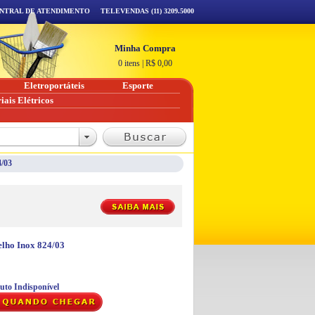
NTRAL DE ATENDIMENTO
TELEVENDAS (11) 3209.5000
Minha Compra
0 itens
|
R$
0,00
Eletroportáteis
Esporte
iais Elétricos
4/03
lho Inox 824/03
uto Indisponível