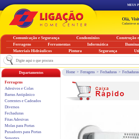
MEUS 
Olá, Vis
Cadastre-se a
Comunicação e Segurança
Condomínios
Construção 
Ferragens
Ferramentas
Informática
Ilumin
Materiais Hidráulicos
Pintura
Segurança
Ut
Home
>
Ferragens
>
Fechaduras
>
Fechaduras
Departamentos
Ferragens
Adesivos e Colas
Barras Antipânico
Correntes e Cadeados
Diversos
Fechaduras
Fitas Adesivas
Molas para Portas
Puxadores para Portas
Suportes