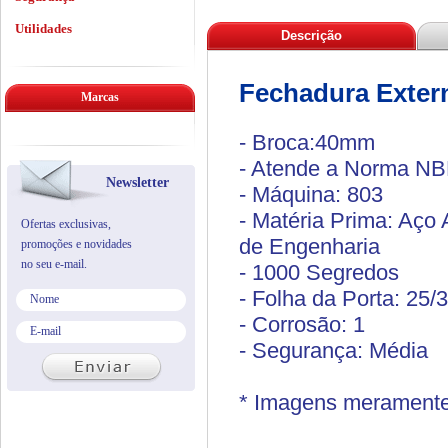
Utilidades
Descrição
Fechadura Exter
Marcas
- Broca:40mm
- Atende a Norma N
Newsletter
- Máquina: 803
- Matéria Prima: Aço 
Ofertas exclusivas,
de Engenharia
promoções e novidades
no seu e-mail.
- 1000 Segredos
- Folha da Porta: 25
- Corrosão: 1
- Segurança:
Média
* Imagens meramente i