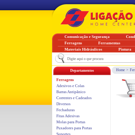
Comunicação e Segurança
Cond
Ferragens
Ferramentas
Materiais Hidráulicos
Pintura
Home
>
Fer
Departamentos
Ferragens
Adesivos e Colas
Barras Antipânico
Correntes e Cadeados
Diversos
Fechaduras
Fitas Adesivas
Molas para Portas
Puxadores para Portas
Suportes