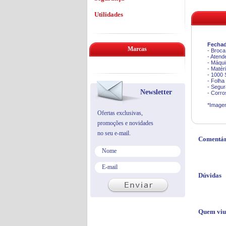
Utilidades
Fechad
Marcas
- Broc
- Aten
- Máqu
- Matér
- 1000
- Folha
- Segur
Newsletter
- Corro
*Imagen
Ofertas exclusivas,
promoções e novidades
no seu e-mail.
Comentár
Dúvidas
Quem viu