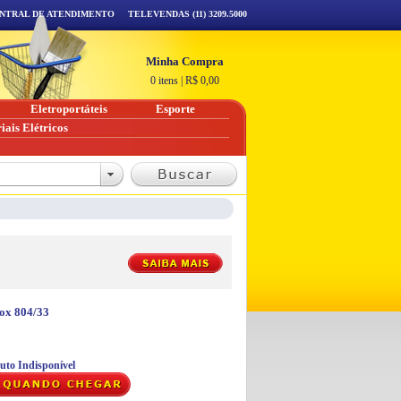
NTRAL DE ATENDIMENTO
TELEVENDAS (11) 3209.5000
Minha Compra
0 itens
|
R$
0,00
Eletroportáteis
Esporte
iais Elétricos
ox 804/33
uto Indisponível