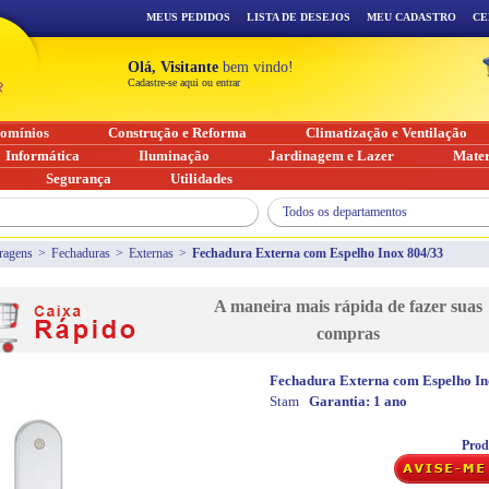
MEUS PEDIDOS
LISTA DE DESEJOS
MEU CADASTRO
CE
Olá, Visitante
bem vindo!
Cadastre-se aqui ou entrar
omínios
Construção e Reforma
Climatização e Ventilação
Informática
Iluminação
Jardinagem e Lazer
Mater
Segurança
Utilidades
Todos os departamentos
ragens
>
Fechaduras
>
Externas
>
Fechadura Externa com Espelho Inox 804/33
A maneira mais rápida de fazer suas
compras
Fechadura Externa com Espelho In
Stam
Garantia:
1 ano
Prod