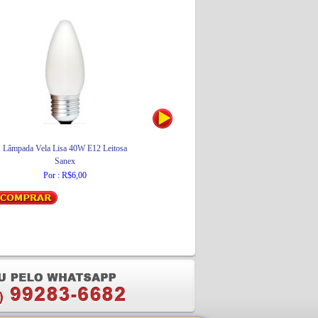
Lâmpada Vela Lisa 40W E12 Leitosa
Botina Preta com Biqueira de Aço
C
Sanex
Dolomil
Por : R$6,00
Por : R$46,51