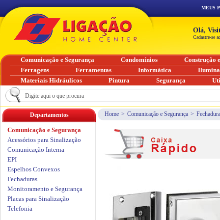
MEUS 
Olá, Vis
Cadastre-se a
Comunicação e Segurança
Condomínios
Construção 
Ferragens
Ferramentas
Informática
Ilumin
Materiais Hidráulicos
Pintura
Segurança
Ut
Home
>
Comunicação e Segurança
>
Fechadur
Departamentos
Comunicação e Segurança
Acessórios para Sinalização
Comunicação Interna
EPI
Espelhos Convexos
Fechaduras
Monitoramento e Segurança
Placas para Sinalização
Telefonia