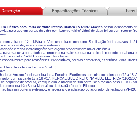
Descrição
Especificações Técnicas
Itens
ura Elétrica para Porta de Vidro Interna Branca FV32IBR Amelco
possui acabamento bran
lvida para uso em portas de vidro com batente (vidro/ vidro) de duas folhas
com recorte (p
erno.
a com voltagem 12 a 18Vca ou Vdc, tendo baixo consumo. Sua ligação é feita através de 2 f
ilitar sua instalação ao porteiro eletrônico.
 instalação e fecho eletromagnético reforçado proporcionam maior eficiência.
ada para manter a porta fechada, proporciona maior segurança ao local, podendo ser aberta el
cado, acionador AF62U ou através das chaves.
a especialmente para residências, condomínios, prédios comerciais, escritórios, consultórios,
a: 1 Ano (Assistência Técnica Amelco).
ante:
chaduras Amelco funcionam ligadas a Porteiros Eletrônicos com circuito acionador (12 a 18 
ormador com saída de 12 a 18 VCA. NUNCA LIGUE DIRETO NA REDE ELÉTRICA (110/220V
 de adquirir este produto, verifique qual o modelo de sua porta, se a mesma possui 1 ou 2 folh
de recorte (padrão Santa Marina) ou de furação (padrão Blindex).
 não haja um porteiro eletrônico, é necessário a utilização do acionador de fechadura AF62U