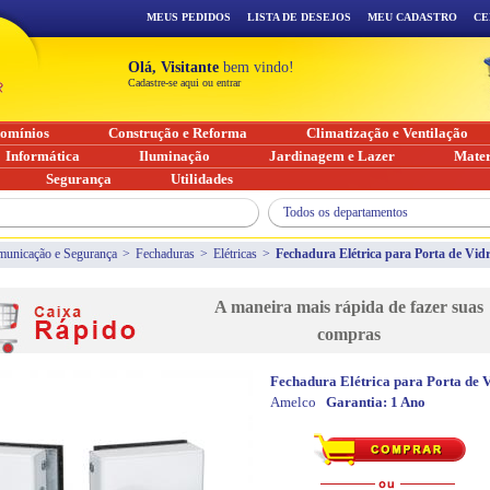
MEUS PEDIDOS
LISTA DE DESEJOS
MEU CADASTRO
CE
Olá, Visitante
bem vindo!
Cadastre-se aqui ou entrar
omínios
Construção e Reforma
Climatização e Ventilação
Informática
Iluminação
Jardinagem e Lazer
Mater
Segurança
Utilidades
Todos os departamentos
unicação e Segurança
>
Fechaduras
>
Elétricas
>
Fechadura Elétrica para Porta de Vi
A maneira mais rápida de fazer suas
compras
Fechadura Elétrica para Porta de
Amelco
Garantia:
1 Ano