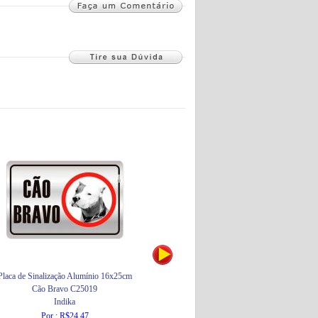
Placa de Sinalização Alumínio 16x25cm
Tinta Spray Metallik Interior 350ml
Cão Bravo C25019
Colorgin
Indika
Por : R$37,12
Por : R$24,47