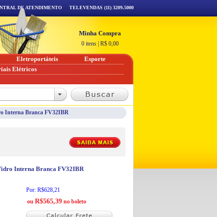
NTRAL DE ATENDIMENTO
TELEVENDAS (11) 3209.5000
Minha Compra
0 itens
|
R$
0,00
Eletroportáteis
Esporte
iais Elétricos
dro Interna Branca FV32IBR
 Vidro Interna Branca FV32IBR
Por: R$628,21
R$565,39
ou
no boleto