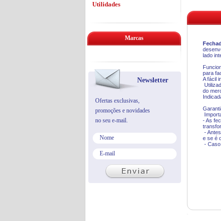
Utilidades
Marcas
Fechad
desenvo
lado int
Funcion
para fac
A fácil
Newsletter
Utiliz
do mer
Indicad
Ofertas exclusivas,
Garanti
promoções e novidades
Import
no seu e-mail.
- As fe
transf
- Antes
e se é 
- Caso