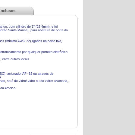
 Inclusos
co, com cilindro de 1" (25,4mm), e foi
adrão Santa Marina)
, para abertura de porta do
ios (mínimo AWG 22) ligados na parte fixa,
etronicamente por qualquer porteiro eletrônico
 entre outros locais.
VSC), acionador AF- 62 ou através de
).
as, se é de vidro/ vidro ou de vidro/ alvenaria,
 da Amelco.