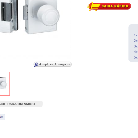
1x
2x
3x
4x
5x