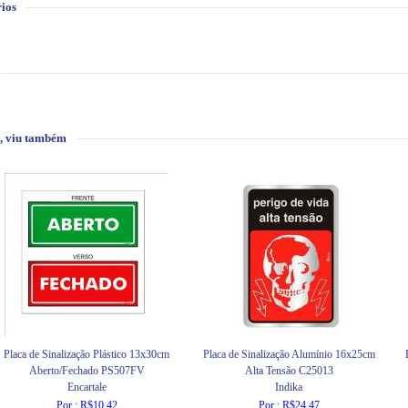
ios
, viu também
Placa de Sinalização Plástico 13x30cm
Placa de Sinalização Alumínio 16x25cm
Aberto/Fechado PS507FV
Alta Tensão C25013
Encartale
Indika
Por : R$10,42
Por : R$24,47