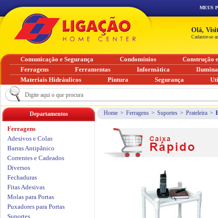
MEUS 
Olá, Vis
Cadastre-se a
Comunicação e Segurança
Condomínios
Construção 
Ferragens
Ferramentas
Informática
Ilumin
Materiais Hidráulicos
Pintura
Segurança
Ut
Home
>
Ferragens
>
Suportes
>
Prateleira
>
Departamentos
Ferragens
Adesivos e Colas
Barras Antipânico
Correntes e Cadeados
Diversos
Fechaduras
Fitas Adesivas
Molas para Portas
Puxadores para Portas
Suportes