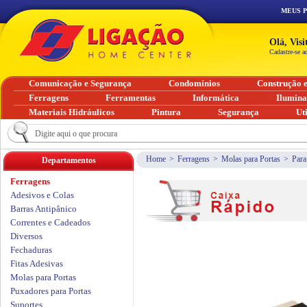
MEUS 
Olá, Vis
Cadastre-se a
Comunicação e Segurança
Condomínios
Construção 
Ferragens
Ferramentas
Informática
Ilumin
Materiais Hidráulicos
Pintura
Segurança
Ut
Home
>
Ferragens
>
Molas para Portas
>
Para
Departamentos
Ferragens
Adesivos e Colas
Barras Antipânico
Correntes e Cadeados
Diversos
Fechaduras
Fitas Adesivas
Molas para Portas
Puxadores para Portas
Suportes