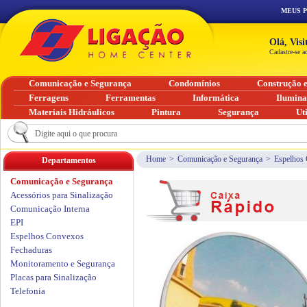
MEUS 
Olá, Vis
Cadastre-se a
Comunicação e Segurança
Condomínios
Construção 
Ferragens
Ferramentas
Informática
Ilumin
Materiais Hidráulicos
Pintura
Segurança
Ut
Home
>
Comunicação e Segurança
>
Espelhos
Departamentos
Comunicação e Segurança
Acessórios para Sinalização
Comunicação Interna
EPI
Espelhos Convexos
Fechaduras
Monitoramento e Segurança
Placas para Sinalização
Telefonia