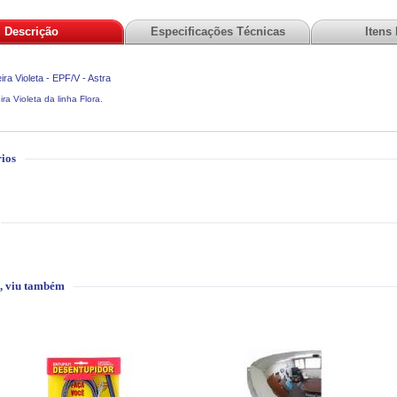
Descrição
Especificações Técnicas
Itens
ira Violeta - EPF/V - Astra
ra Violeta da linha Flora.
ios
, viu também