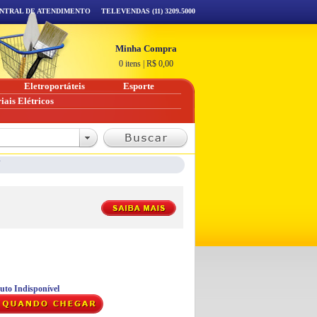
NTRAL DE ATENDIMENTO
TELEVENDAS (11) 3209.5000
Minha Compra
0 itens
|
R$
0,00
Eletroportáteis
Esporte
iais Elétricos
V
uto Indisponível