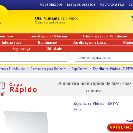
MEUS PEDIDOS
LISTA DE DESEJOS
MEU CADASTRO
CE
Olá, Visitante
bem vindo!
Cadastre-se aqui ou entrar
omínios
Construção e Reforma
Climatização e Ventilação
Informática
Iluminação
Jardinagem e Lazer
Mater
Segurança
Utilidades
Todos os departamentos
eriais Hidráulicos
>
Acessórios para Banheiro
>
Espelheiras
>
Espelheira Violeta - EPF/
A maneira mais rápida de fazer suas
compras
Espelheira Violeta - EPF/V
Astra
Prod