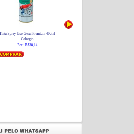
Tinta Spray Uso Geral Premium 400ml
Gaveteiro Plástico com 4 Gavetas GV15P
Lu
Colorgin
Preto
São Bernardo
Por : R$30,14
De : R$103,48
Por : R$93,13