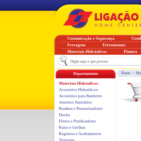
Comunicação e Segurança
Cond
Ferragens
Ferramentas
Materiais Hidráulicos
Pintura
Home
>
Mat
Departamentos
Materiais Hidráulicos
Acessórios Hidraúlicos
Acessórios para Banheiro
Assentos Sanitários
Bombas e Pressurizadores
Ducha
Filtros e Purificadores
Ralos e Grelhas
Registros e Acabamentos
Torneiras