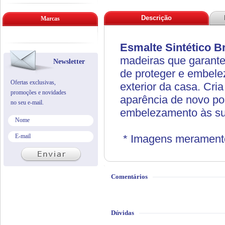
Descrição
Marcas
Esmalte Sintético Br
madeiras que garante
Newsletter
de proteger e embelez
Ofertas exclusivas,
exterior da casa. Cria
promoções e novidades
aparência de novo por
no seu e-mail.
embelezamento às su
* Imagens meramente 
Comentários
Dúvidas