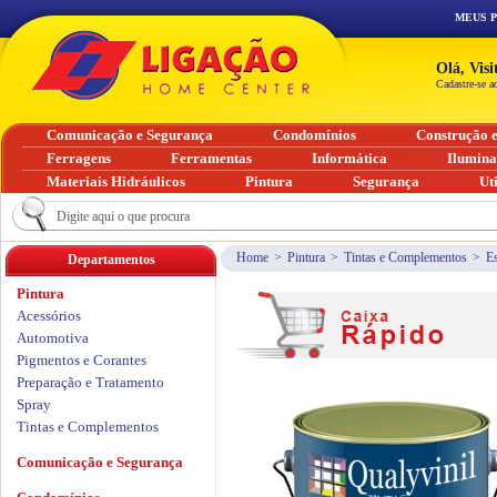
MEUS 
Olá, Vis
Cadastre-se a
Comunicação e Segurança
Condomínios
Construção 
Ferragens
Ferramentas
Informática
Ilumin
Materiais Hidráulicos
Pintura
Segurança
Ut
Home
>
Pintura
>
Tintas e Complementos
>
Es
Departamentos
Pintura
Acessórios
Automotiva
Pigmentos e Corantes
Preparação e Tratamento
Spray
Tintas e Complementos
Comunicação e Segurança