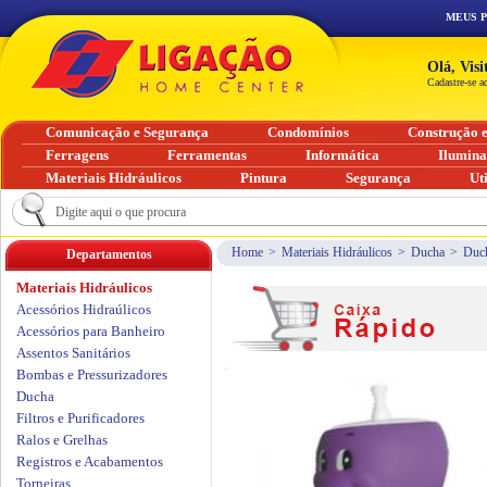
MEUS 
Olá, Vis
Cadastre-se a
Comunicação e Segurança
Condomínios
Construção 
Ferragens
Ferramentas
Informática
Ilumin
Materiais Hidráulicos
Pintura
Segurança
Ut
Home
>
Materiais Hidráulicos
>
Ducha
>
Duch
Departamentos
Materiais Hidráulicos
Acessórios Hidraúlicos
Acessórios para Banheiro
Assentos Sanitários
Bombas e Pressurizadores
Ducha
Filtros e Purificadores
Ralos e Grelhas
Registros e Acabamentos
Torneiras