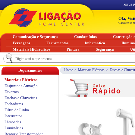
MEUS 
Olá, Vis
Cadastre-se a
Comunicação e Segurança
Condomínios
Construção 
Ferragens
Ferramentas
Informática
Ilumin
Materiais Hidráulicos
Pintura
Segurança
Ut
Home
>
Materiais Elétricos
>
Duchas e Chuvei
Departamentos
Materiais Elétricos
Disjuntor e Armação
Diversos
Duchas e Chuveiros
Fechaduras
Filtro de Linha
Interruptor
Lâmpadas
Luminárias
Reator e Transformador