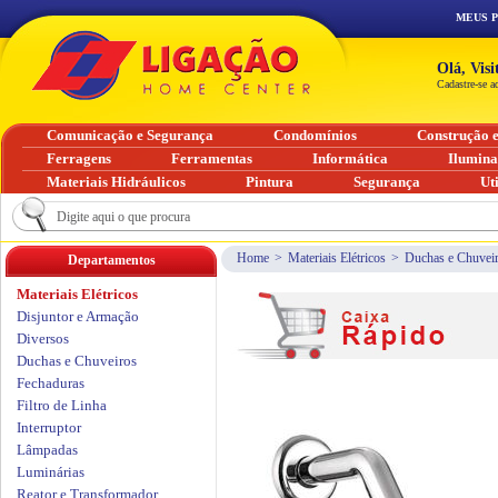
MEUS 
Olá, Vis
Cadastre-se a
Comunicação e Segurança
Condomínios
Construção 
Ferragens
Ferramentas
Informática
Ilumin
Materiais Hidráulicos
Pintura
Segurança
Ut
Home
>
Materiais Elétricos
>
Duchas e Chuvei
Departamentos
Materiais Elétricos
Disjuntor e Armação
Diversos
Duchas e Chuveiros
Fechaduras
Filtro de Linha
Interruptor
Lâmpadas
Luminárias
Reator e Transformador