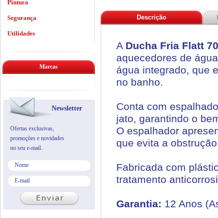
Pintura
Descrição
Segurança
Utilidades
A
Ducha Fria Flatt 7
aquecedores de água a
Marcas
água integrado, que 
no banho.
Conta com espalhador 
Newsletter
jato, garantindo o be
Ofertas exclusivas,
O espalhador aprese
promoções e novidades
que evita a obstrução
no seu e-mail.
Fabricada com plásti
tratamento anticorros
Garantia:
12 Anos (As