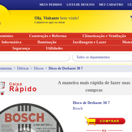
MEUS PEDIDOS
LISTA DE DESEJOS
MEU CADASTRO
CE
Olá, Visitante
bem vindo!
Cadastre-se aqui ou entrar
omínios
Construção e Reforma
Climatização e Ventilação
Informática
Iluminação
Jardinagem e Lazer
Mater
Segurança
Utilidades
Todos os departamentos
ramentas
>
Elétricas
>
Discos
>
Disco de Desbaste 30 7
A maneira mais rápida de fazer suas
compras
Disco de Desbaste 30 7
Bosch