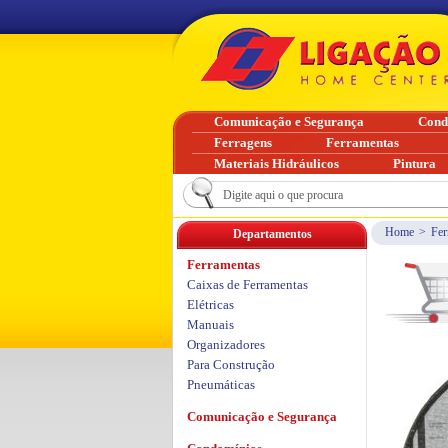
Comunicação e Segurança
Cond
Ferragens
Ferramentas
Materiais Hidráulicos
Pintura
Home
>
Fer
Departamentos
Ferramentas
Caixas de Ferramentas
Elétricas
Manuais
Organizadores
Para Construção
Pneumáticas
Comunicação e Segurança