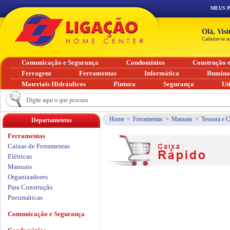
MEUS 
Olá, Vis
Cadastre-se a
Comunicação e Segurança
Condomínios
Construção 
Ferragens
Ferramentas
Informática
Ilumin
Materiais Hidráulicos
Pintura
Segurança
Ut
Home
>
Ferramentas
>
Manuais
>
Tesoura e C
Departamentos
Ferramentas
Caixas de Ferramentas
Elétricas
Manuais
Organizadores
Para Construção
Pneumáticas
Comunicação e Segurança