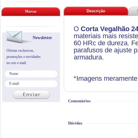
Descrição
Marcas
O
Corta Vegalhão 2
materiais mais resis
Newsletter
60 HRc de dureza. Fe
parafusos de ajuste 
Ofertas exclusivas,
armadura.
promoções e novidades
no seu e-mail.
*Imagens meramente i
Comentários
Dúvidas