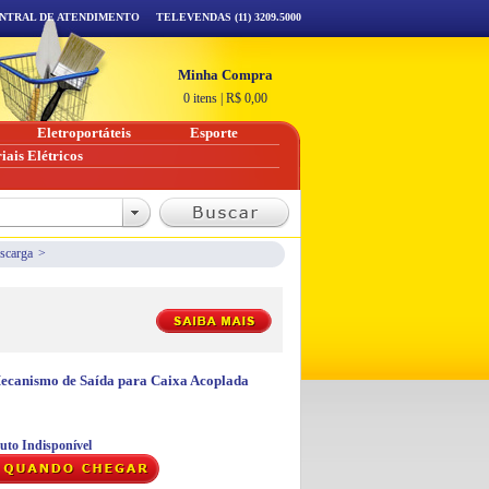
NTRAL DE ATENDIMENTO
TELEVENDAS (11) 3209.5000
Minha Compra
0 itens
|
R$
0,00
Eletroportáteis
Esporte
iais Elétricos
scarga
>
Mecanismo de Saída para Caixa Acoplada
uto Indisponível