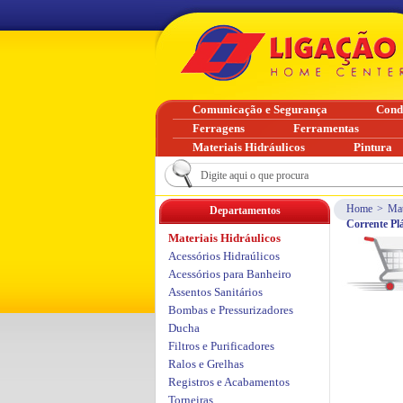
Comunicação e Segurança
Cond
Ferragens
Ferramentas
Materiais Hidráulicos
Pintura
Home
>
Mat
Departamentos
Corrente Pl
Materiais Hidráulicos
Acessórios Hidraúlicos
Acessórios para Banheiro
Assentos Sanitários
Bombas e Pressurizadores
Ducha
Filtros e Purificadores
Ralos e Grelhas
Registros e Acabamentos
Torneiras