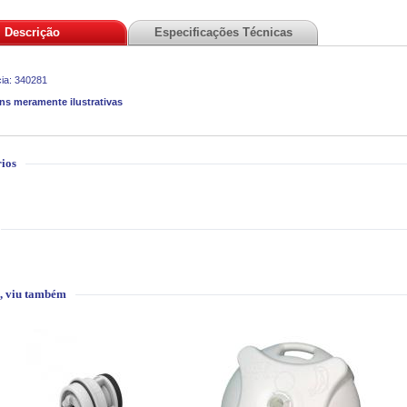
Descrição
Especificações Técnicas
ia: 340281
ns meramente ilustrativas
ios
, viu também