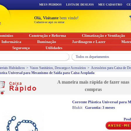
MEUS PEDIDOS
LISTA DE DESEJOS
MEU CADASTRO
CE
Olá, Visitante
bem vindo!
Cadastre-se aqui ou entrar
omínios
Construção e Reforma
Climatização e Ventilação
Informática
Iluminação
Jardinagem e Lazer
Mater
Segurança
Utilidades
Todos os departamentos
eriais Hidráulicos
>
Vasos Sanitários, Descarga e Acessórios
>
Acessórios para Caixa de De
ástica Universal para Mecanismo de Saída para Caixa Acoplada
A maneira mais rápida de fazer suas
compras
Corrente Plástica Universal para 
Blukit
Garantia:
3 meses
Prod