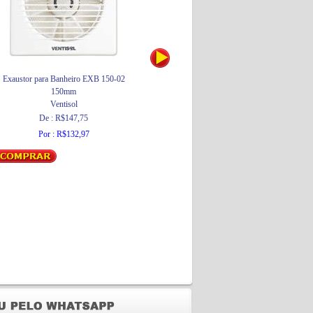
Exaustor para Banheiro EXB 150-02
Kit Chave Fenda / Philips 6 Pcs
150mm
Brasfort
Ventisol
Por : R$31,35
De : R$147,75
Por : R$132,97