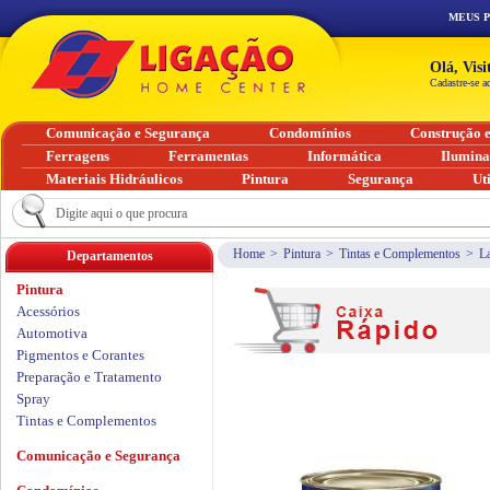
MEUS 
Olá, Vis
Cadastre-se a
Comunicação e Segurança
Condomínios
Construção 
Ferragens
Ferramentas
Informática
Ilumin
Materiais Hidráulicos
Pintura
Segurança
Ut
Home
>
Pintura
>
Tintas e Complementos
>
L
Departamentos
Pintura
Acessórios
Automotiva
Pigmentos e Corantes
Preparação e Tratamento
Spray
Tintas e Complementos
Comunicação e Segurança