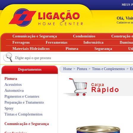
MEUS 
Olá, Vis
Cadastre-se a
Comunicação e Segurança
Condomínios
Construção 
Ferragens
Ferramentas
Informática
Ilumin
Materiais Hidráulicos
Pintura
Segurança
Ut
Home
>
Pintura
>
Tintas e Complementos
>
Es
Departamentos
Pintura
Acessórios
Automotiva
Pigmentos e Corantes
Preparação e Tratamento
Spray
Tintas e Complementos
Comunicação e Segurança