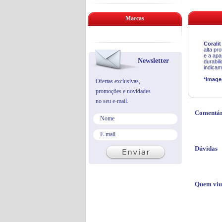
Marcas
Corali
alta pr
e a apa
Newsletter
durabil
indicam
*Image
Ofertas exclusivas,
promoções e novidades
no seu e-mail.
Comentár
Dúvidas
Quem viu