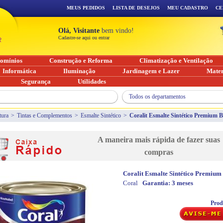
MEUS PEDIDOS
LISTA DE DESEJOS
MEU CADASTRO
CE
Olá, Visitante
bem vindo!
Cadastre-se aqui ou entrar
omínios
Construção e Reforma
Climatização e Ventilação
Informática
Iluminação
Jardinagem e Lazer
Mater
Segurança
Utilidades
Todos os departamentos
tura
>
Tintas e Complementos
>
Esmalte Sintético
>
Coralit Esmalte Sintético Premium B
A maneira mais rápida de fazer suas
compras
Coralit Esmalte Sintético Premium
Coral
Garantia:
3 meses
Prod