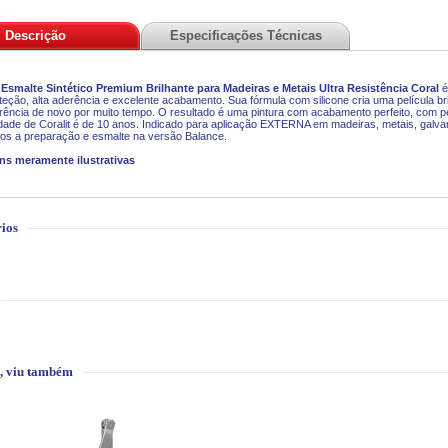
Descrição
Especificações Técnicas
t Esmalte Sintético Premium Brilhante para Madeiras e Metais Ultra Resistência
Coral
é
oteção, alta aderência e excelente acabamento. Sua fórmula com silicone cria uma película bri
rência de novo por muito tempo. O resultado é uma pintura com acabamento perfeito, com pel
idade de Coralit é de 10 anos. Indicado para aplicação EXTERNA em madeiras, metais, galvan
os a preparação e esmalte na versão Balance.
ns meramente ilustrativas
ios
, viu também