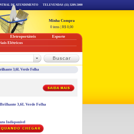
NTRAL DE ATENDIMENTO
TELEVENDAS (11) 3209.5000
Minha Compra
0 itens
|
R$
0,00
Eletroportáteis
Esporte
iais Elétricos
rilhante 3,6L Verde Folha
 Brilhante 3,6L Verde Folha
uto Indisponível