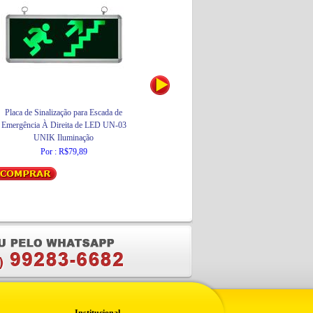
Placa de Sinalização para Escada de
Rejunte Flexível 5Kg Cinza Platina
Emergência À Direita de LED UN-03
Quartzolit
UNIK Iluminação
Por : R$47,71
Por : R$79,89