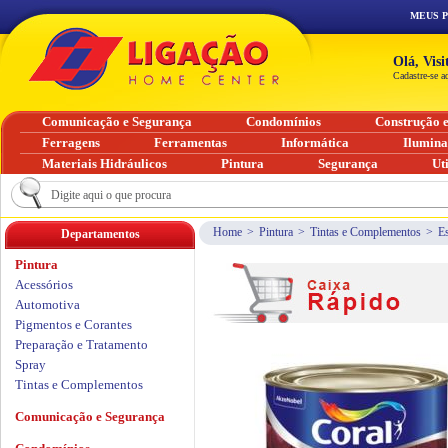
MEUS 
Olá, Vis
Cadastre-se a
Comunicação e Segurança
Condomínios
Construção 
Ferragens
Ferramentas
Informática
Ilumin
Materiais Hidráulicos
Pintura
Segurança
Ut
Home
>
Pintura
>
Tintas e Complementos
>
Es
Departamentos
Pintura
Acessórios
Automotiva
Pigmentos e Corantes
Preparação e Tratamento
Spray
Tintas e Complementos
Comunicação e Segurança