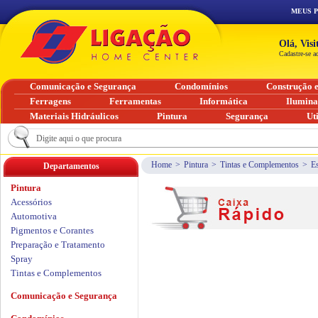
MEUS 
Olá, Vis
Cadastre-se a
Comunicação e Segurança
Condomínios
Construção 
Ferragens
Ferramentas
Informática
Ilumin
Materiais Hidráulicos
Pintura
Segurança
Ut
Home
>
Pintura
>
Tintas e Complementos
>
Es
Departamentos
Pintura
Acessórios
Automotiva
Pigmentos e Corantes
Preparação e Tratamento
Spray
Tintas e Complementos
Comunicação e Segurança