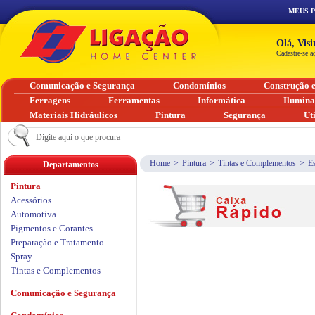
MEUS 
Olá, Vis
Cadastre-se a
Comunicação e Segurança
Condomínios
Construção 
Ferragens
Ferramentas
Informática
Ilumin
Materiais Hidráulicos
Pintura
Segurança
Ut
Home
>
Pintura
>
Tintas e Complementos
>
Es
Departamentos
Pintura
Acessórios
Automotiva
Pigmentos e Corantes
Preparação e Tratamento
Spray
Tintas e Complementos
Comunicação e Segurança