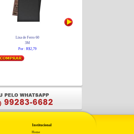
Lixa de Ferro 60
Bota PVC Cano Médio Preta - Supermax
C
3M
Supermax
Por : R$2,79
Por : R$37,34
Institucional
Home