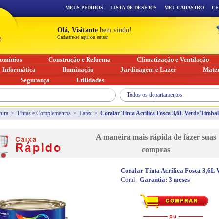
MEUS PEDIDOS
LISTA DE DESEJOS
MEU CADASTRO
CE
Olá, Visitante
bem vindo!
Cadastre-se aqui ou entrar
omínios
Construção e Reforma
Climatização e Ventilação
Informática
Iluminação
Jardinagem e Lazer
Mater
Segurança
Utilidades
Todos os departamentos
tura
>
Tintas e Complementos
>
Latex
>
Coralar Tinta Acrílica Fosca 3,6L Verde Timba
A maneira mais rápida de fazer suas
compras
Coralar Tinta Acrílica Fosca 3,6L
Coral
Garantia:
3 meses