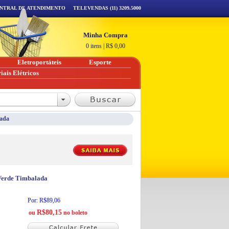
NTRAL DE ATENDIMENTO
TELEVENDAS (11) 3209.5000
Minha Compra
0 itens
|
R$
0,00
Eletroportáteis
Esporte
iais Elétricos
lada
 Verde Timbalada
Por: R$89,06
R$80,15
ou
no boleto